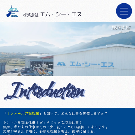
施工実績
施工実績
レンタルの流れ
レンタルの流れ
採用情報
Recruit
新着情報
新着情報
お問い合わせ
お問い合わせ
採用情報
採用情報
Introduction
「
トンネル用建設機械
」と聞いて、どんな仕事を想像しますか？
トンネルを掘る仕事？ダイナミックな現場仕事？
実は、私たちの仕事はその ”少し前” と ”その裏側” にあります。
現場が動き出す前に、必要な機械を整え、確実に届ける。