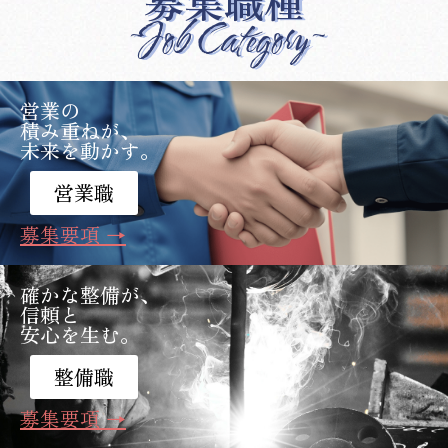
募集職種
~Job Category~
営業の
積み重ねが、
未来を動かす。
営業職
募集要項 →
確かな整備が、
信頼と
安心を生む。
整備職
募集要項 →