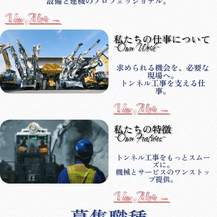
設備と建機のプロフェッショナル。
View More →
私たちの仕事について
~Own Work~
求められる機会を、必要な
現場へ。
トンネル工事を支える仕
事。
View More →
私たちの特徴
~Own Features~
トンネル工事をもっとスムー
ズに。
機械とサービスのワンストッ
プ提供。
View More →