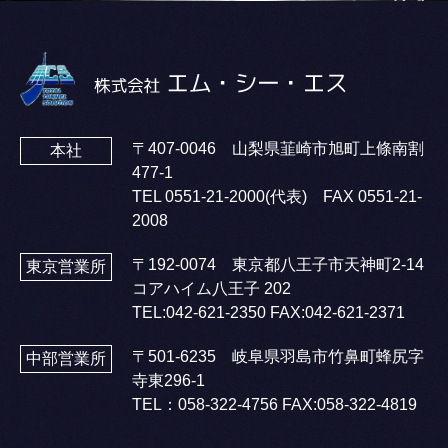
〒407-0046 山梨県韮崎市旭町上條南割
本社
477-1
TEL
0551-21-2000
(代表) FAX 0551-21-
2008
〒192-0074 東京都八王子市天神町2-14
東京営業所
コアハイム八王子 202
TEL:
042-621-2350
FAX:042-621-2371
〒501-6235 岐阜県羽島市竹鼻町蜂尻字
中部営業所
寺東296-1
TEL：
058-322-4756
FAX:058-322-4819