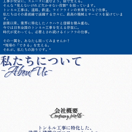
工事が安全に、スムーズに進むよう、陰で支える。
そんな ”見えないけれど欠かせない役割” を担っています。
トンネル工事は、道路、鉄道、ライフラインの未来をつなぐ仕事。
私たちはその最前線で活躍する方々に、最高の機械とサービスを届けていま
す。
創業以来、業界に特化したノウハウと信頼を積み重ね、
今では日本全国のトンネル工事を支える存在に。
時代が変わっても、必要とされ続けるインフラの仕事。
その一翼を、あなたも担ってみませんか？
”現場の「できる」を支える。
それが、私たちの誇りです。”
私たちについて
~About Us~
会社概要
~Company profile~
トンネル工事に特化した、