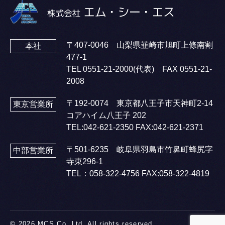
〒407-0046 山梨県韮崎市旭町上條南割
本社
477-1
TEL
0551-21-2000
(代表) FAX 0551-21-
2008
〒192-0074 東京都八王子市天神町2-14
東京営業所
コアハイム八王子 202
TEL:
042-621-2350
FAX:042-621-2371
〒501-6235 岐阜県羽島市竹鼻町蜂尻字
中部営業所
寺東296-1
TEL：
058-322-4756
FAX:058-322-4819
© 2026 MCS Co.,Ltd. All rights reserved.