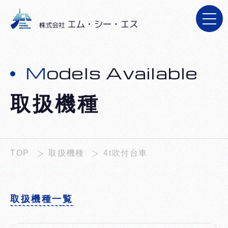
施工実績
施工実績
レンタルの流れ
レンタルの流れ
新着情報
新着情報
Models Available
お問い合わせ
お問い合わせ
取扱機種
採用情報
採用情報
TOP
取扱機種
4t吹付台車
取扱機種一覧