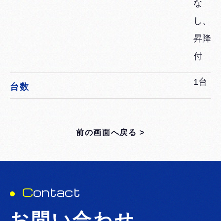
な
し、
昇降
付
1台
台数
前の画面へ戻る >
C
ontact
お問い合わせ