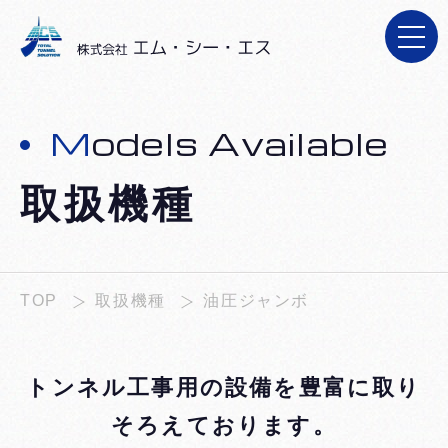
施工実績
施工実績
レンタルの流れ
レンタルの流れ
新着情報
新着情報
Models Available
お問い合わせ
お問い合わせ
取扱機種
採用情報
採用情報
TOP
取扱機種
油圧ジャンボ
トンネル工事用の設備を豊富に取り
そろえております。