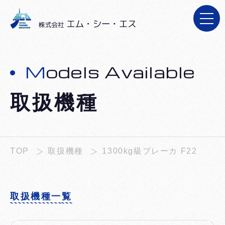
施工実績
施工実績
レンタルの流れ
レンタルの流れ
新着情報
新着情報
Models Available
お問い合わせ
お問い合わせ
取扱機種
採用情報
採用情報
TOP
取扱機種
1300kg級ブレーカ F22
取扱機種一覧