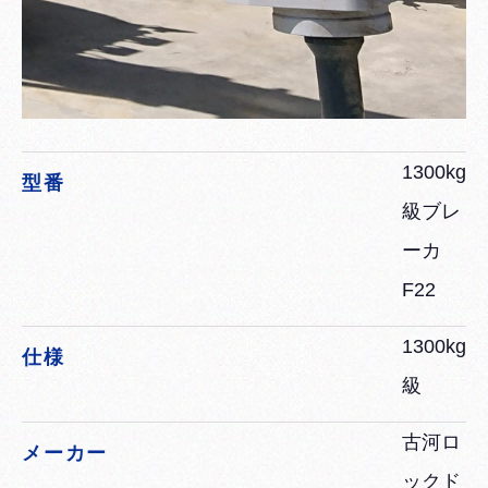
1300kg
型番
級ブレ
ーカ
F22
1300kg
仕様
級
古河ロ
メーカー
ックド